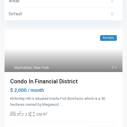
Areas
Default
Rentals
Manhattan
,
New York
1
Condo In Financial District
$ 2,000
/ month
Mckinley Hill is situated inside Fort Bonifacio which is a 50
hectares owned by Megaworl
...
2
2
2.5
250 ft